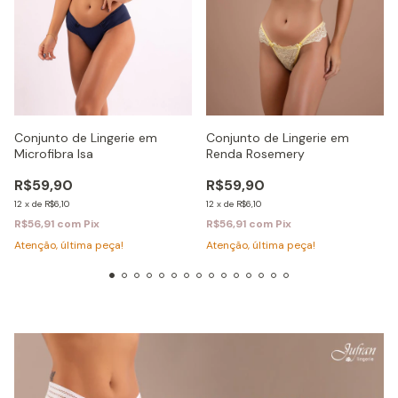
Conjunto de Lingerie em
Conjunto de Lingerie em
Microfibra Isa
Renda Rosemery
R$59,90
R$59,90
12
x
de
R$6,10
12
x
de
R$6,10
R$56,91
com
Pix
R$56,91
com
Pix
Atenção, última peça!
Atenção, última peça!