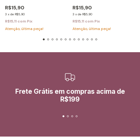
R$15,90
R$15,90
3
x
de
R$5,90
3
x
de
R$5,90
R$15,11
com
Pix
R$15,11
com
Pix
Atenção, última peça!
Atenção, última peça!
Frete Grátis em compras acima de
R$199