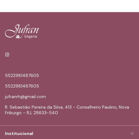
- 5% de desconto no PIX
- Parcelamento em até 6x s/juros
5522981487605
5522981487605
jufranrh@gmail.com
R. Sebastião Pereira da Silva, 413 - Conselheiro Paulino, Nova
Friburgo - RJ, 28633-540
Institucional