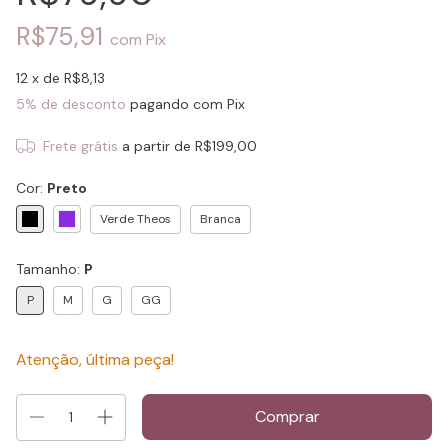
R$75,91
com
Pix
12
x de
R$8,13
5% de desconto
pagando com Pix
Frete grátis
a partir de
R$199,00
Cor:
Preto
Verde Theos
Branca
Tamanho:
P
P
M
G
GG
Atenção, última peça!