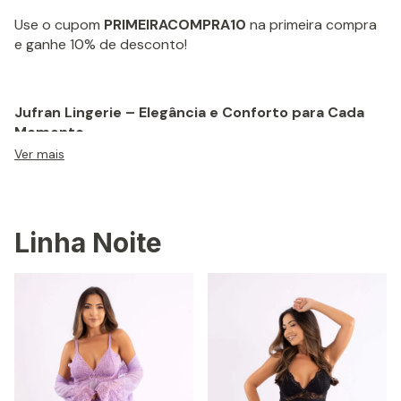
Use o cupom
PRIMEIRACOMPRA10
na primeira compra
e ganhe 10% de desconto!
Jufran Lingerie – Elegância e Conforto para Cada
Momento.
Ver mais
Na Jufran Lingerie, nossa missão é oferecer peças que
unem sensualidade, sofisticação e conforto.
Linha Noite
Trabalhamos com materiais de alta qualidade para
proporcionar o melhor ajuste ao corpo, garantindo
bem-estar e confiança em cada detalhe.
Nossas lingeries foram projetadas para atender as
necessidades de todas as mulheres.
Nosso objetivo é elevar a auto estima e destacar a
beleza única de cada mulher com peças confortáveis e