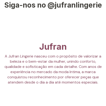
Siga-nos no @jufranlingerie
50
94-98
110-116
115-124
130-138
52
99-103
117-123
125-133
139-147
54
104-108
124-130
134-142
148-156
Nossas lingeries foram projetadas para atender as
necessidades de todas as mulheres.
Jufran
Nosso objetivo é elevar a auto estima e destacar a
beleza única de cada mulher com peças confortáveis e
A Jufran Lingerie nasceu com o propósito de valorizar a
sensuais.
beleza e o bem-estar da mulher, unindo conforto,
qualidade e sofisticação em cada detalhe. Com anos de
Aqui você é mais do que um cliente, você é importante!
experiência no mercado da moda íntima, a marca
conquistou reconhecimento por oferecer peças que
atendem desde o dia a dia até momentos especiais.
- Frete grátis para compras acima de 199,00 (Sul,
Sudeste e Centro oeste)
- Entrega para todo o Brasil