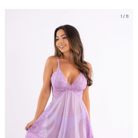
1
/
11