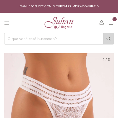
GANHE 10% OFF COM O CUPOM PRIMEIRACOMPRA10
0
1
/
3