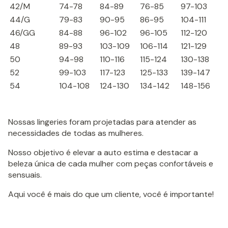
42/M
74-78
84-89
76-85
97-103
44/G
79-83
90-95
86-95
104-111
46/GG
84-88
96-102
96-105
112-120
48
89-93
103-109
106-114
121-129
50
94-98
110-116
115-124
130-138
52
99-103
117-123
125-133
139-147
54
104-108
124-130
134-142
148-156
Nossas lingeries foram projetadas para atender as
necessidades de todas as mulheres.
Nosso objetivo é elevar a auto estima e destacar a
beleza única de cada mulher com peças confortáveis e
sensuais.
Aqui você é mais do que um cliente, você é importante!