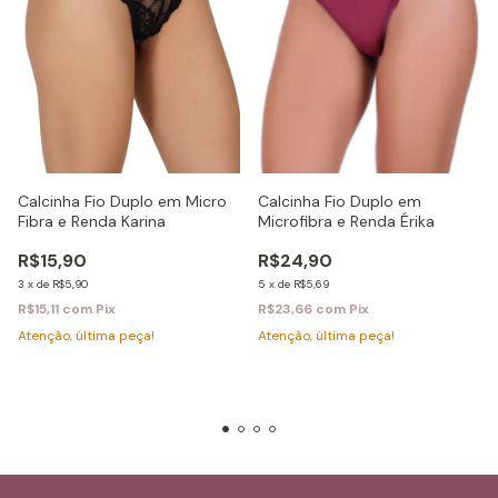
Calcinha Fio Duplo em
Calcinha Fio Duplo em Micro
Microfibra e Renda Érika
Fibra e Renda Karina
R$24,90
R$15,90
5
x
de
R$5,69
3
x
de
R$5,90
R$23,66
com
Pix
R$15,11
com
Pix
Atenção, última peça!
Atenção, última peça!