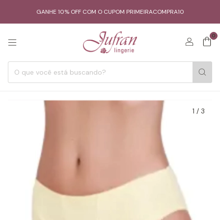
GANHE 10% OFF COM O CUPOM PRIMEIRACOMPRA10
0
1
/
3