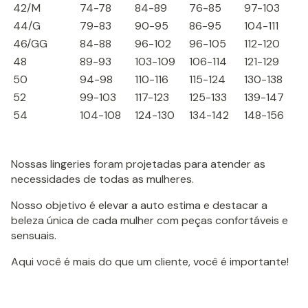
42/M
74-78
84-89
76-85
97-103
44/G
79-83
90-95
86-95
104-111
46/GG
84-88
96-102
96-105
112-120
48
89-93
103-109
106-114
121-129
50
94-98
110-116
115-124
130-138
52
99-103
117-123
125-133
139-147
54
104-108
124-130
134-142
148-156
Nossas lingeries foram projetadas para atender as
necessidades de todas as mulheres.
Nosso objetivo é elevar a auto estima e destacar a
beleza única de cada mulher com peças confortáveis e
sensuais.
Aqui você é mais do que um cliente, você é importante!