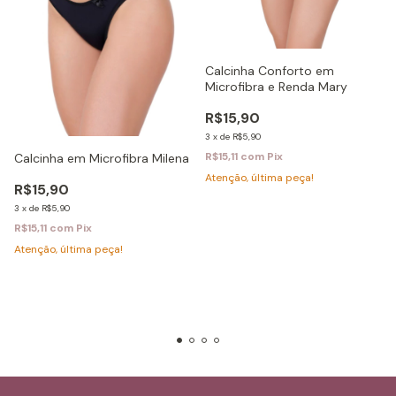
Calcinha Conforto em
Microfibra e Renda Mary
R$15,90
3
x
de
R$5,90
R$15,11
com
Pix
Calcinha em Microfibra Milena
Atenção, última peça!
R$15,90
3
x
de
R$5,90
R$15,11
com
Pix
Atenção, última peça!