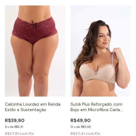
Sutiã Plus Reforçado com
Calcinha Lourdez em Renda
Bojo em Microfibra Carla
Estilo e Sustentação
Ref:2179
R$49,90
R$39,90
12
x
de
R$5,08
9
x
de
R$5,31
R$47,41
com
Pix
R$37,91
com
Pix