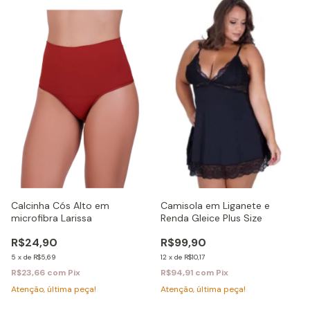
Calcinha Cós Alto em
Camisola em Liganete e
microfibra Larissa
Renda Gleice Plus Size
R$24,90
R$99,90
5
x
de
R$5,69
12
x
de
R$10,17
R$23,66
com
Pix
R$94,91
com
Pix
Atenção, última peça!
Atenção, última peça!