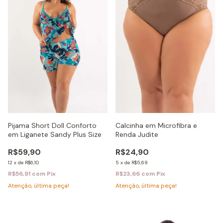
Pijama Short Doll Conforto
Calcinha em Microfibra e
em Liganete Sandy Plus Size
Renda Judite
R$59,90
R$24,90
12
x
de
R$6,10
5
x
de
R$5,69
R$56,91
com
Pix
R$23,66
com
Pix
Atenção, última peça!
Atenção, última peça!