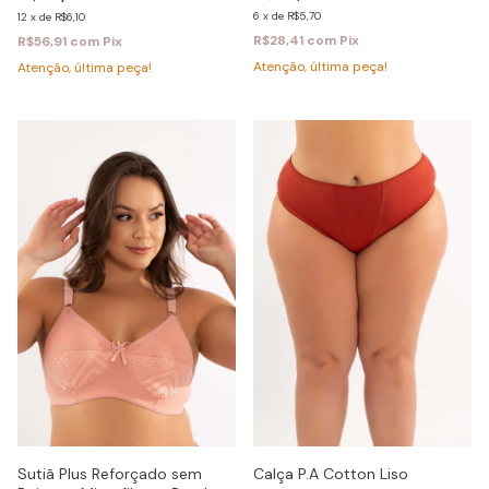
6
x
de
R$5,70
12
x
de
R$6,10
R$28,41
com
Pix
R$56,91
com
Pix
Atenção, última peça!
Atenção, última peça!
Calça P.A Cotton Liso
Sutiã Plus Reforçado sem