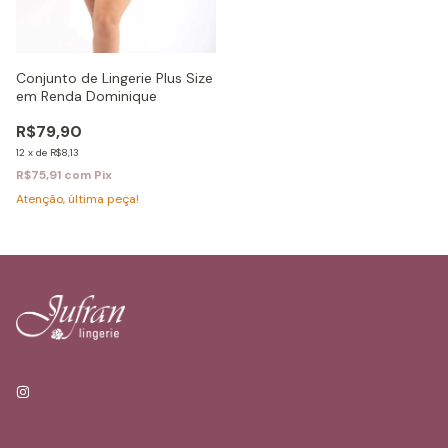
Conjunto de Lingerie Plus Size
em Renda Dominique
R$79,90
12
x
de
R$8,13
R$75,91
com
Pix
Atenção, última peça!