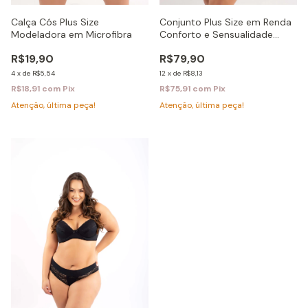
Conjunto Plus Size em Renda
Calça Cós Plus Size
Conforto e Sensualidade
Modeladora em Microfibra
Ivete
R$79,90
R$19,90
12
x
de
R$8,13
4
x
de
R$5,54
R$75,91
com
Pix
R$18,91
com
Pix
Atenção, última peça!
Atenção, última peça!