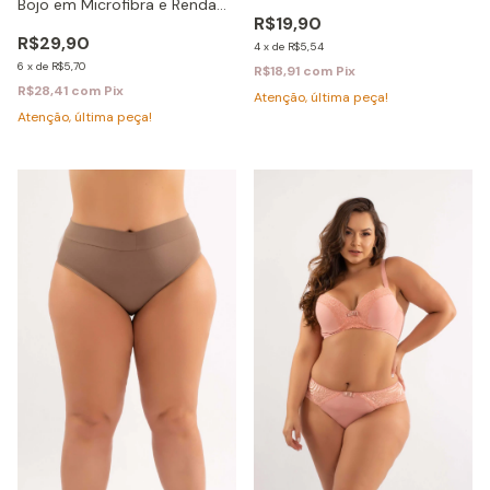
Bojo em Microfibra e Renda
R$19,90
Cláudia
R$29,90
4
x
de
R$5,54
6
x
de
R$5,70
R$18,91
com
Pix
R$28,41
com
Pix
Atenção, última peça!
Atenção, última peça!