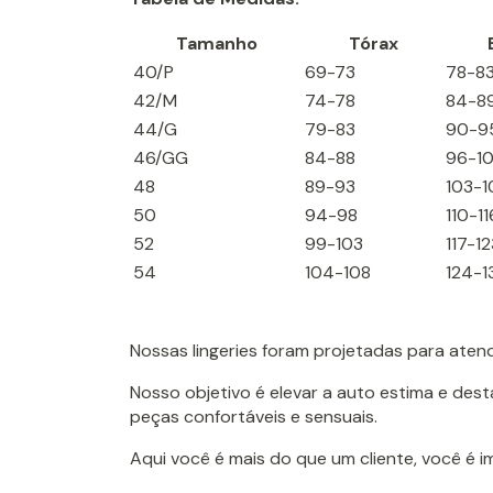
Tamanho
Tórax
40/P
69-73
78-8
42/M
74-78
84-8
44/G
79-83
90-9
46/GG
84-88
96-1
48
89-93
103-1
50
94-98
110-11
52
99-103
117-12
54
104-108
124-1
Nossas lingeries foram projetadas para aten
Nosso objetivo é elevar a auto estima e des
peças confortáveis e sensuais.
Aqui você é mais do que um cliente, você é 