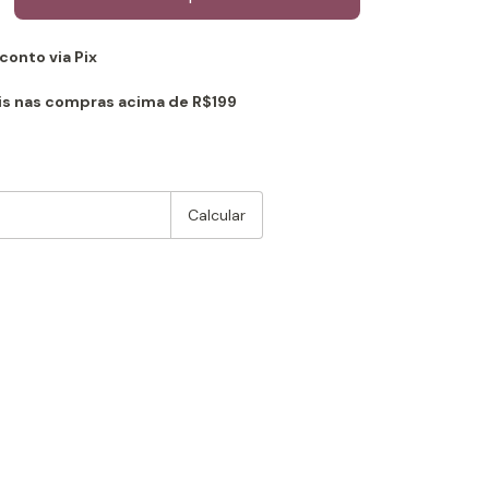
onto via Pix
is nas compras acima de R$199
:
Alterar CEP
Calcular