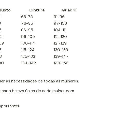
Busto
Cintura
Quadril
3
68-75
91-96
9
76-85
97-103
5
86-95
104-111
02
96-105
112-120
09
106-114
121-129
6
115-124
130-138
3
125-133
139-147
30
134-142
148-156
der as necessidades de todas as mulheres.
tacar a beleza única de cada mulher com
importante!