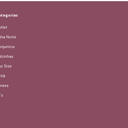
tegorias
tlet
nha Noite
njuntos
lcinhas
uz Size
tiã
tness
´s