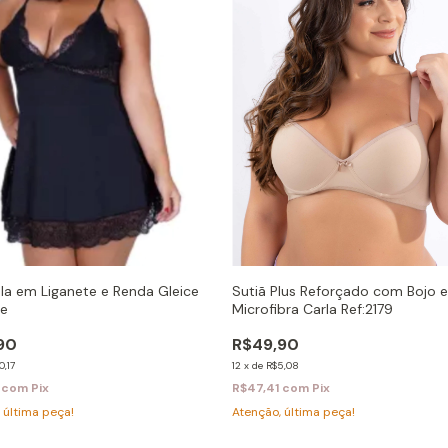
Sutiã Plus Reforçado com Bojo 
la em Liganete e Renda Gleice
Microfibra Carla Ref:2179
ze
R$49,90
90
12
x
de
R$5,08
0,17
R$47,41
com
Pix
1
com
Pix
Atenção, última peça!
 última peça!