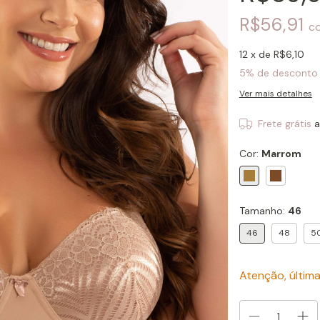
R$56,91
c
12
x de
R$6,10
5% de desconto
Ver mais detalhes
Frete grátis
a
Cor:
Marrom
Tamanho:
46
46
48
5
Atenção, última