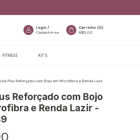
Login
/
Carrinho
(
0
)
Cadastre-se
R$0,00
FITNESS
KIT´S
utiã Plus Reforçado com Bojo em Microfibra e Renda Lazir
lus Reforçado com Bojo
ofibra e Renda Lazir -
39
90