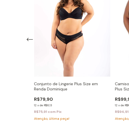
Camiso
Renda Conforto
Conjunto de Lingerie Plus Size em
Plus Si
Renda Dominique
R$99,
R$79,90
12
x
de
R$1
12
x
de
R$8,13
R$94,9
R$75,91
com
Pix
Atenção,
Atenção, última peça!