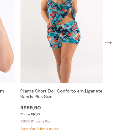
em
Pijama Short Doll Conforto em Liganete
Calça Cós Plus
Sandy Plus Size
Microfibra
R$59,90
R$19,90
12
x
de
R$6,10
4
x
de
R$5,54
R$56,91
com
Pix
R$18,91
com
Pix
Atenção, última peça!
Atenção, última p