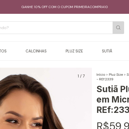
GANHE 10% OFF COM O CUPOM PRIMEIRACOMPRA10
TOS
CALCINHAS
PLUZ SIZE
SUTIÃ
Início
>
Pluz Size
>
S
1
/
7
- REf:2339
Sutiã P
em Micr
REf:23
R$59,