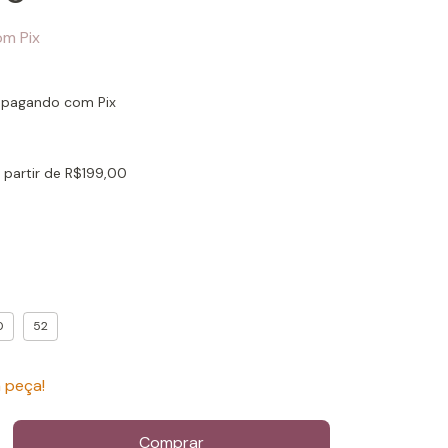
om
Pix
pagando com Pix
 partir de
R$199,00
0
52
 peça!