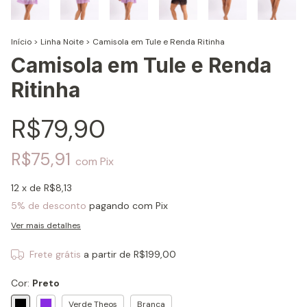
Início
>
Linha Noite
>
Camisola em Tule e Renda Ritinha
Camisola em Tule e Renda
Ritinha
R$79,90
R$75,91
com
Pix
12
x de
R$8,13
5% de desconto
pagando com Pix
Ver mais detalhes
Frete grátis
a partir de
R$199,00
Cor:
Preto
Verde Theos
Branca