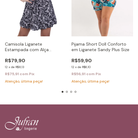
Pijama Short Doll Conforto
Camisola Liganete
em Liganete Sandy Plus Size
Estampada com Alça
Regulável Rosana
R$59,90
R$79,90
12
x
de
R$6,10
12
x
de
R$8,13
R$56,91
com
Pix
R$75,91
com
Pix
Atenção, última peça!
Atenção, última peça!