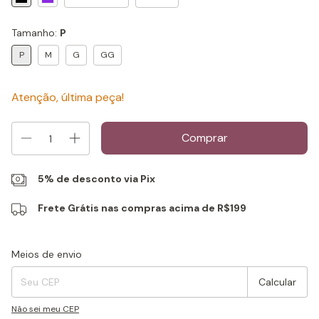
Tamanho:
P
P
M
G
GG
Atenção, última peça!
5% de desconto via Pix
Frete Grátis nas compras acima de R$199
Entregas para o CEP:
Alterar CEP
Meios de envio
Calcular
Não sei meu CEP