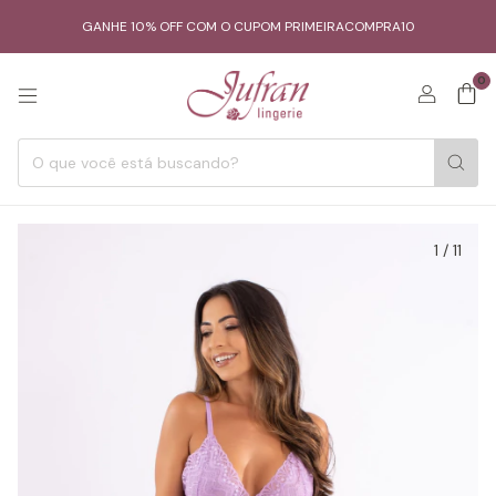
GANHE 10% OFF COM O CUPOM PRIMEIRACOMPRA10
0
1
/
11