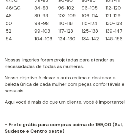
44/G
79-83
90-95
86-95
104-111
46/GG
84-88
96-102
96-105
112-120
48
89-93
103-109
106-114
121-129
50
94-98
110-116
115-124
130-138
52
99-103
117-123
125-133
139-147
54
104-108
124-130
134-142
148-156
Nossas lingeries foram projetadas para atender as
necessidades de todas as mulheres.
Nosso objetivo é elevar a auto estima e destacar a
beleza única de cada mulher com peças confortáveis e
sensuais.
Aqui você é mais do que um cliente, você é importante!
- Frete grátis para compras acima de 199,00 (Sul,
Sudeste e Centro oeste)