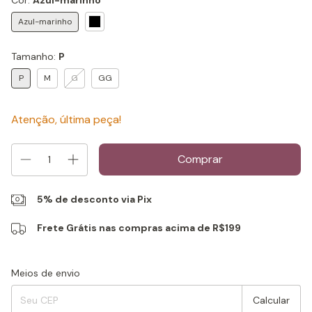
Azul-marinho
Tamanho:
P
P
M
G
GG
Atenção, última peça!
5% de desconto via Pix
Frete Grátis nas compras acima de R$199
Entregas para o CEP:
Alterar CEP
Meios de envio
Calcular