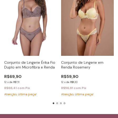
Conjunto de Lingerie Érika Fio
Conjunto de Lingerie em
Duplo em Microfibra e Renda
Renda Rosemery
R$69,90
R$59,90
12
x
de
R$7,11
12
x
de
R$6,10
R$66,41
com
Pix
R$56,91
com
Pix
Atenção, última peça!
Atenção, última peça!