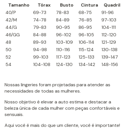
Tamanho
Tórax
Busto
Cintura
Quadril
40/P
69-73
78-83
68-75
91-96
42/M
74-78
84-89
76-85
97-103
44/G
79-83
90-95
86-95
104-111
46/GG
84-88
96-102
96-105
112-120
48
89-93
103-109
106-114
121-129
50
94-98
110-116
115-124
130-138
52
99-103
117-123
125-133
139-147
54
104-108
124-130
134-142
148-156
Nossas lingeries foram projetadas para atender as
necessidades de todas as mulheres.
Nosso objetivo é elevar a auto estima e destacar a
beleza única de cada mulher com peças confortáveis e
sensuais.
Aqui você é mais do que um cliente, você é importante!