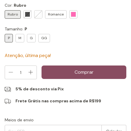
Cor:
Rubro
Rubro
Romance
Tamanho:
P
P
M
G
GG
Atenção, última peça!
5% de desconto via Pix
Frete Grátis nas compras acima de R$199
Entregas para o CEP:
Alterar CEP
Meios de envio