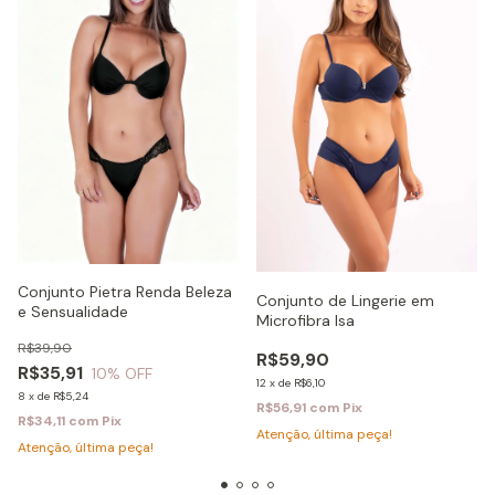
Conjunto Pietra Renda Beleza
Conjunto de Lingerie em
e Sensualidade
Microfibra Isa
R$39,90
R$59,90
R$35,91
10
% OFF
12
x
de
R$6,10
8
x
de
R$5,24
R$56,91
com
Pix
R$34,11
com
Pix
Atenção, última peça!
Atenção, última peça!