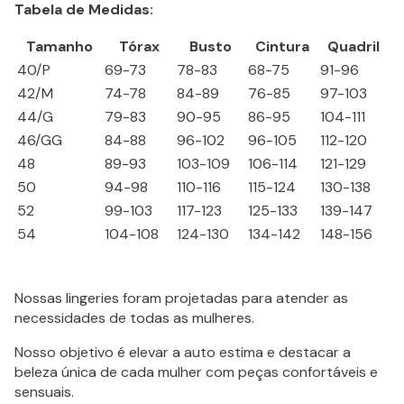
Tabela de Medidas:
Tamanho
Tórax
Busto
Cintura
Quadril
40/P
69-73
78-83
68-75
91-96
42/M
74-78
84-89
76-85
97-103
44/G
79-83
90-95
86-95
104-111
46/GG
84-88
96-102
96-105
112-120
48
89-93
103-109
106-114
121-129
50
94-98
110-116
115-124
130-138
52
99-103
117-123
125-133
139-147
54
104-108
124-130
134-142
148-156
Nossas lingeries foram projetadas para atender as
necessidades de todas as mulheres.
Nosso objetivo é elevar a auto estima e destacar a
beleza única de cada mulher com peças confortáveis e
sensuais.