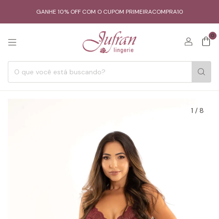
GANHE 10% OFF COM O CUPOM PRIMEIRACOMPRA10
0
1
/
8