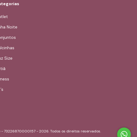
tegorias
tlet
nha Noite
njuntos
lcinhas
uz Size
tiã
tness
´s
e - 73226870000157 - 2026. Todos os direitos reservados.