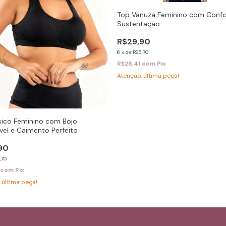
Top Vanuza Feminino com Confo
Sustentação
R$29,90
6
x
de
R$5,70
R$28,41
com
Pix
Atenção, última peça!
sico Feminino com Bojo
el e Caimento Perfeito
90
,70
com
Pix
 última peça!