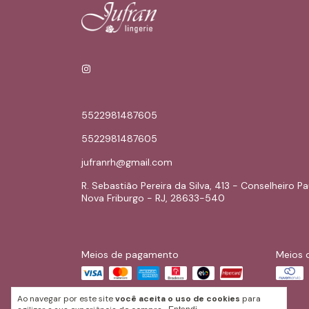
5522981487605
5522981487605
jufranrh@gmail.com
R. Sebastião Pereira da Silva, 413 - Conselheiro Pa
Nova Friburgo - RJ, 28633-540
Meios de pagamento
Meios 
Ao navegar por este site
você aceita o uso de cookies
para