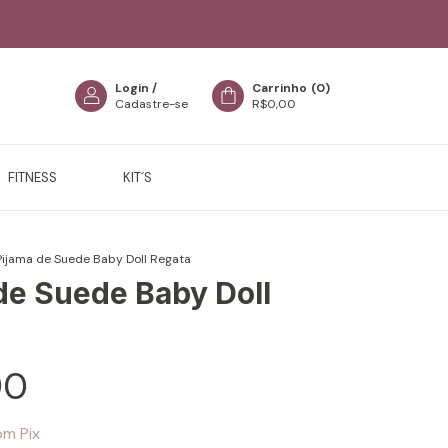
Login
/
Carrinho
(
0
)
Cadastre-se
R$0,00
FITNESS
KIT´S
Pijama de Suede Baby Doll Regata
de Suede Baby Doll
90
om
Pix