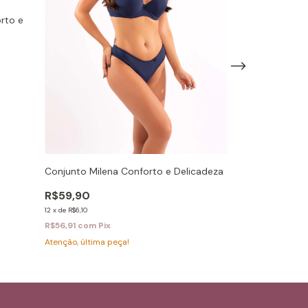
rto e
Top Flávia Fit
Sustentação e 
Conjunto Milena Conforto e Delicadeza
R$59,90
12
x
de
R$6,10
R$59,90
R$56,91
com
Pix
12
x
de
R$6,10
Atenção, última p
R$56,91
com
Pix
Atenção, última peça!