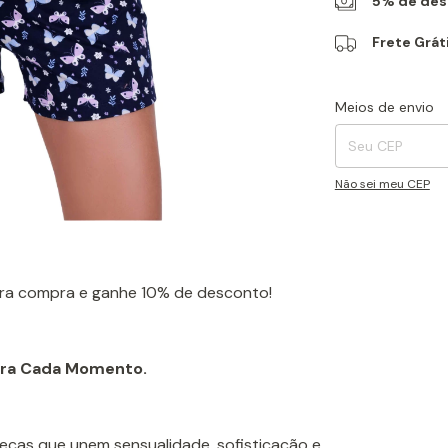
5% de desc
Frete Grát
Entregas para o CEP
Meios de envio
Não sei meu CEP
ira compra e ganhe 10% de desconto!
para Cada Momento.
peças que unem sensualidade, sofisticação e