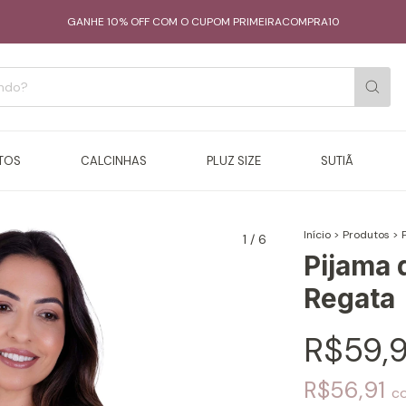
GANHE 10% OFF COM O CUPOM PRIMEIRACOMPRA10
TOS
CALCINHAS
PLUZ SIZE
SUTIÃ
Início
>
Produtos
>
1
/
6
Pijama 
Regata
R$59,
R$56,91
c