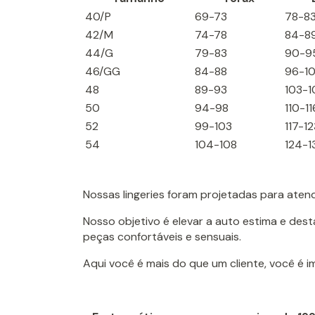
40/P
69-73
78-8
42/M
74-78
84-8
44/G
79-83
90-9
46/GG
84-88
96-1
48
89-93
103-1
50
94-98
110-11
52
99-103
117-12
54
104-108
124-1
Nossas lingeries foram projetadas para aten
Nosso objetivo é elevar a auto estima e des
peças confortáveis e sensuais.
Aqui você é mais do que um cliente, você é 