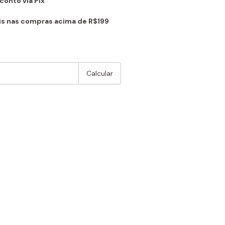
onto via Pix
is nas compras acima de R$199
:
Alterar CEP
Calcular