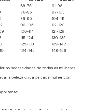
3
68-75
91-96
9
76-85
97-103
5
86-95
104-111
02
96-105
112-120
09
106-114
121-129
6
115-124
130-138
3
125-133
139-147
30
134-142
148-156
der as necessidades de todas as mulheres.
tacar a beleza única de cada mulher com
importante!