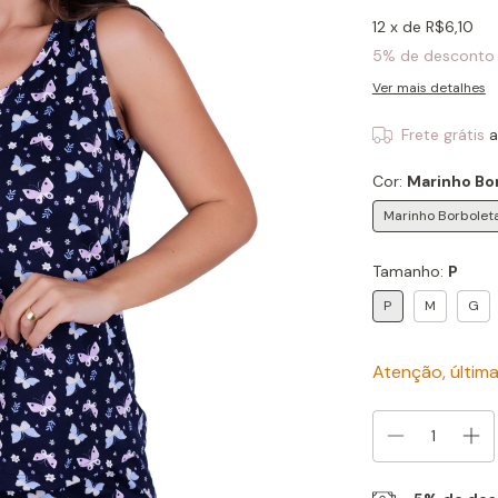
12
x de
R$6,10
5% de desconto
Ver mais detalhes
Frete grátis
a
Cor:
Marinho Bo
Marinho Borbolet
Tamanho:
P
P
M
G
Atenção, última