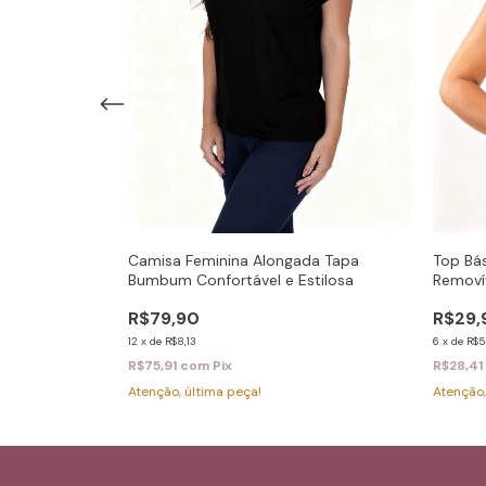
nverno
Camisa Feminina Alongada Tapa
Top Bá
Bumbum Confortável e Estilosa
Removív
R$79,90
R$29,
12
x
de
R$8,13
6
x
de
R$5
R$75,91
com
Pix
R$28,41
Atenção, última peça!
Atenção,