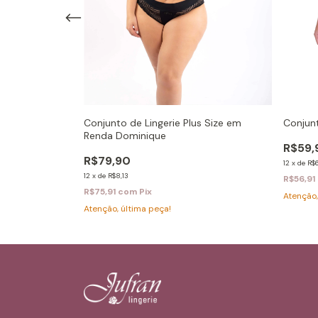
Conjun
forto e
Conjunto de Lingerie Plus Size em
Renda Dominique
R$59,
R$79,90
12
x
de
R$6
12
x
de
R$8,13
R$56,91
R$75,91
com
Pix
Atenção,
Atenção, última peça!