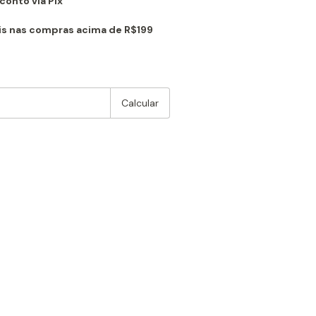
onto via Pix
is nas compras acima de R$199
:
Alterar CEP
Calcular