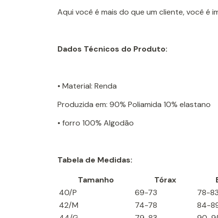
Aqui você é mais do que um cliente, você é 
Dados Técnicos do Produto:
• Material: Renda
Produzida em: 90% Poliamida 10% elastano
• forro 100% Algodão
Tabela de Medidas:
Tamanho
Tórax
40/P
69-73
78-8
42/M
74-78
84-8
44/G
79-83
90-9