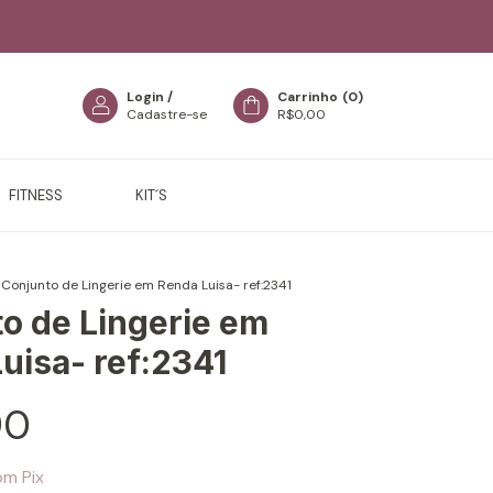
Login
/
Carrinho
(
0
)
Cadastre-se
R$0,00
FITNESS
KIT´S
Conjunto de Lingerie em Renda Luisa- ref:2341
o de Lingerie em
uisa- ref:2341
90
om
Pix