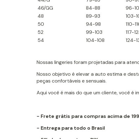
46/GG
84-88
96-1
48
89-93
103-1
50
94-98
110-11
52
99-103
117-12
54
104-108
124-1
Nossas lingeries foram projetadas para aten
Nosso objetivo é elevar a auto estima e des
peças confortáveis e sensuais.
Aqui você é mais do que um cliente, você é 
- Frete grátis para compras acima de 19
- Entrega para todo o Brasil