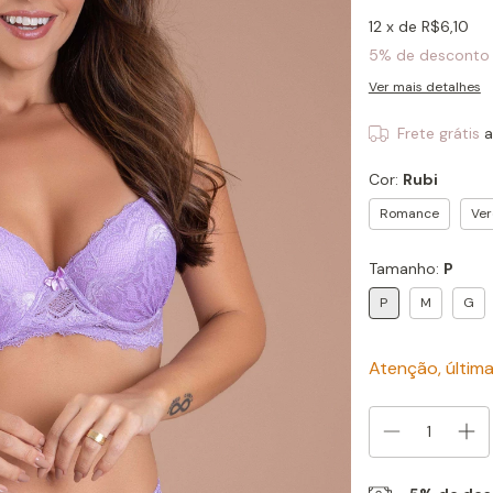
12
x de
R$6,10
5% de desconto
Ver mais detalhes
Frete grátis
a
Cor:
Rubi
Romance
Ver
Tamanho:
P
P
M
G
Atenção, última