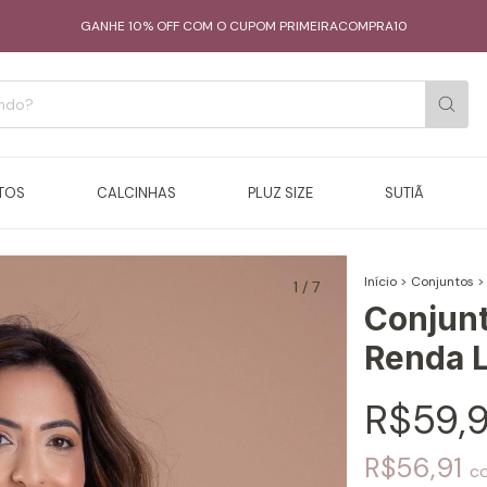
GANHE 10% OFF COM O CUPOM PRIMEIRACOMPRA10
TOS
CALCINHAS
PLUZ SIZE
SUTIÃ
Início
>
Conjuntos
>
1
/
7
Conjunt
Renda L
R$59,
R$56,91
c