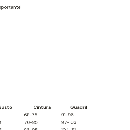
importante!
Busto
Cintura
Quadril
3
68-75
91-96
9
76-85
97-103
5
86-95
104-111