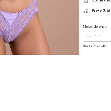
5% de desc
Frete Grát
Entregas para o CEP
Meios de envio
Não sei meu CEP