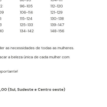
02
96-105
112-120
09
106-114
121-129
6
115-124
130-138
3
125-133
139-147
30
134-142
148-156
der as necessidades de todas as mulheres.
tacar a beleza única de cada mulher com
importante!
9,00 (Sul, Sudeste e Centro oeste)