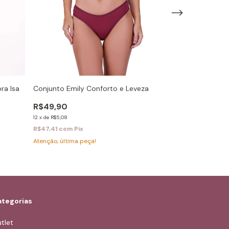
Conjunto Pietr
Conjunto Emily Conforto e Leveza
ra Isa
Sensualidade
R$49,90
R$39,90
12
x
de
R$5,08
R$35,91
10
% 
R$47,41
com
Pix
8
x
de
R$5,24
Atenção, última peça!
R$34,11
com
Pix
Atenção, última p
tegorias
tlet