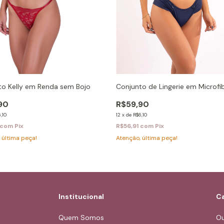
to Kelly em Renda sem Bojo
Conjunto de Lingerie em Microfib
90
R$59,90
,10
12
x
de
R$6,10
com
Pix
R$56,91
com
Pix
 última peça!
Atenção, última peça!
Institucional
Ca
Quem Somos
Ou