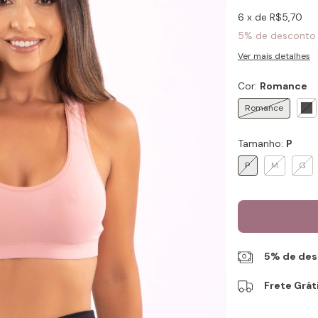
6
x de
R$5,70
5% de desconto
Ver mais detalhes
Cor:
Romance
Romance
Tamanho:
P
P
M
G
5% de desc
Frete Grát