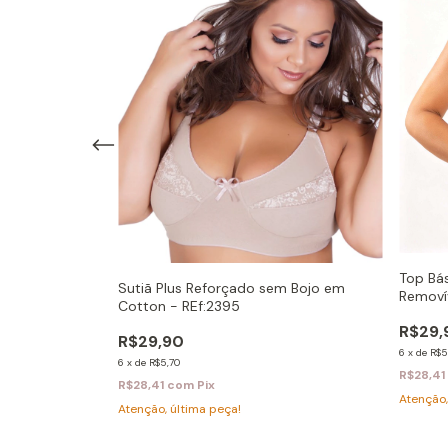
Top Bá
Sutiã Plus Reforçado sem Bojo em
em Bojo em
Removív
Cotton - REf:2395
dia
R$29,
R$29,90
6
x
de
R$5
6
x
de
R$5,70
R$28,41
R$28,41
com
Pix
Atenção,
Atenção, última peça!