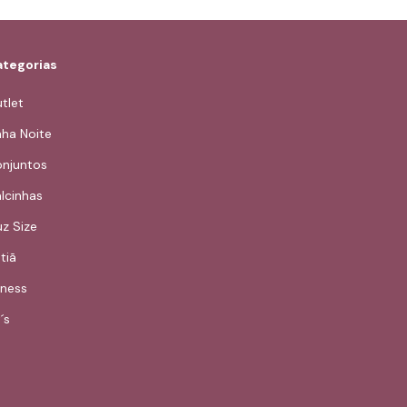
tegorias
tlet
nha Noite
njuntos
lcinhas
uz Size
tiã
tness
´s