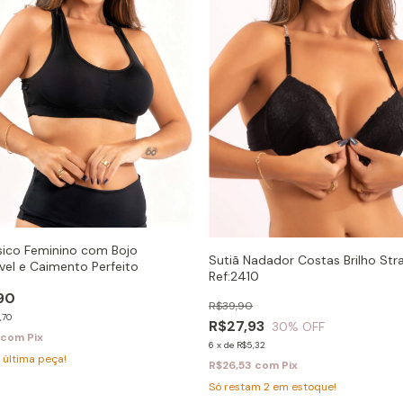
sico Feminino com Bojo
Sutiã Nadador Costas Brilho Str
el e Caimento Perfeito
Ref:2410
90
R$39,90
,70
R$27,93
30
% OFF
com
Pix
6
x
de
R$5,32
 última peça!
R$26,53
com
Pix
Só restam
2
em estoque!