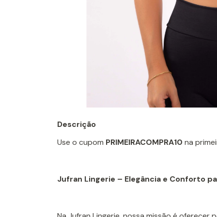
Descrição
Use o cupom
PRIMEIRACOMPRA10
na prime
Jufran Lingerie – Elegância e Conforto 
Na Jufran Lingerie, nossa missão é oferecer 