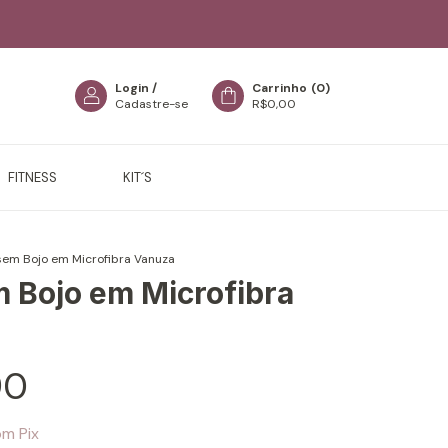
Login
/
Carrinho
(
0
)
Cadastre-se
R$0,00
FITNESS
KIT´S
sem Bojo em Microfibra Vanuza
 Bojo em Microfibra
90
om
Pix