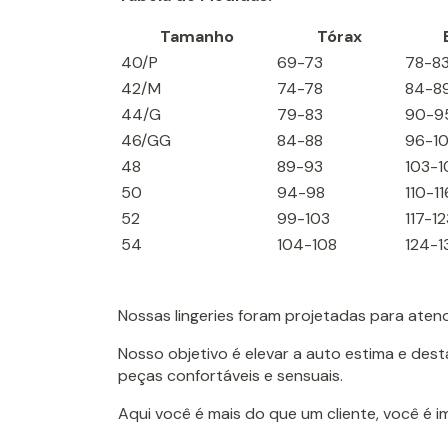
Tamanho
Tórax
40/P
69-73
78-8
42/M
74-78
84-8
44/G
79-83
90-9
46/GG
84-88
96-1
48
89-93
103-1
50
94-98
110-11
52
99-103
117-12
54
104-108
124-1
Nossas lingeries foram projetadas para aten
Nosso objetivo é elevar a auto estima e des
peças confortáveis e sensuais.
Aqui você é mais do que um cliente, você é 