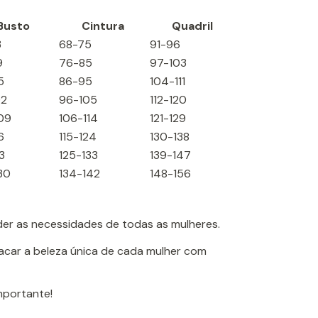
Busto
Cintura
Quadril
3
68-75
91-96
9
76-85
97-103
5
86-95
104-111
02
96-105
112-120
09
106-114
121-129
6
115-124
130-138
3
125-133
139-147
30
134-142
148-156
der as necessidades de todas as mulheres.
tacar a beleza única de cada mulher com
importante!