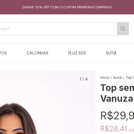
GANHE 10% OFF COM O CUPOM PRIMEIRACOMPRA10
TOS
CALCINHAS
PLUZ SIZE
SUTIÃ
Início
>
Sutiã
>
Top 
1
/
4
Top sem
Vanuza
R$29,
R$28,41
c