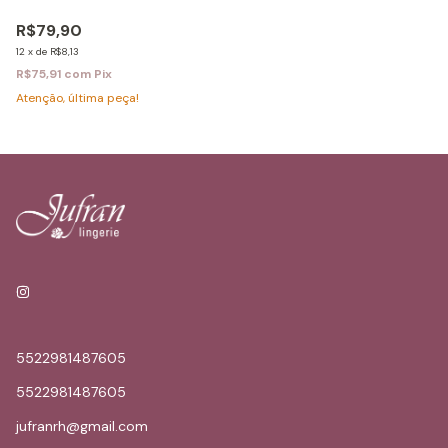
R$79,90
12
x
de
R$8,13
R$75,91
com
Pix
Atenção, última peça!
5522981487605
5522981487605
jufranrh@gmail.com