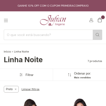
GANHE 10% OFF COM O CUPOM PRIMEIRACOMPRA10
0
Início
>
Linha Noite
Linha Noite
7 produtos
Ordenar por:
Filtrar
Mais vendidos
Limpar filtros
Preto