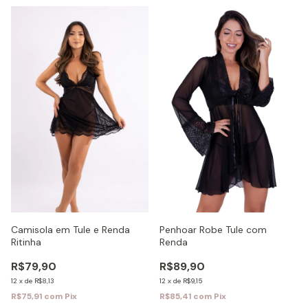
Penhoar Robe Tule com
Camisola em Tule e Renda
Renda
Ritinha
R$89,90
R$79,90
12
x
de
R$9,15
12
x
de
R$8,13
R$85,41
com
Pix
R$75,91
com
Pix