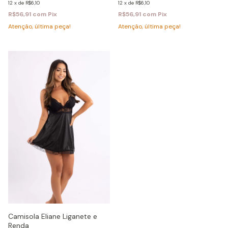
12
x
de
R$6,10
12
x
de
R$6,10
R$56,91
com
Pix
R$56,91
com
Pix
Atenção, última peça!
Atenção, última peça!
Camisola Eliane Liganete e
Renda