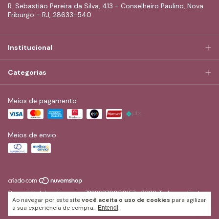
R. Sebastião Pereira da Silva, 413 - Conselheiro Paulino, Nova
Friburgo - RJ, 28633-540
Institucional
Categorias
Meios de pagamento
Meios de envio
Copyright Jufran Lingerie - 73226870000157 - 2026. Todos os direitos
Ao navegar por este site
você aceita o uso de cookies
para agilizar
reservados.
a sua experiência de compra.
Entendi