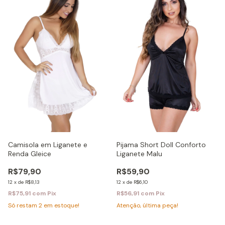
Pijama Short Doll Conforto
Camisola em Liganete e
Liganete Malu
Renda Gleice
R$59,90
R$79,90
12
x
de
R$6,10
12
x
de
R$8,13
R$56,91
com
Pix
R$75,91
com
Pix
Atenção, última peça!
Só restam
2
em estoque!