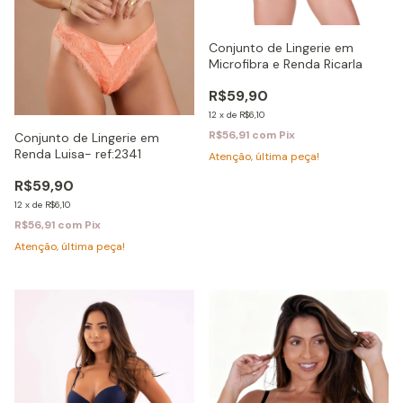
Conjunto de Lingerie em
Microfibra e Renda Ricarla
R$59,90
12
x
de
R$6,10
R$56,91
com
Pix
Conjunto de Lingerie em
Renda Luisa- ref:2341
Atenção, última peça!
R$59,90
12
x
de
R$6,10
R$56,91
com
Pix
Atenção, última peça!