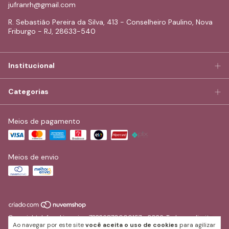
jufranrh@gmail.com
R. Sebastião Pereira da Silva, 413 - Conselheiro Paulino, Nova
Friburgo - RJ, 28633-540
Institucional
Categorias
Meios de pagamento
Meios de envio
Copyright Jufran Lingerie - 73226870000157 - 2026. Todos os direitos
Ao navegar por este site
você aceita o uso de cookies
para agilizar
reservados.