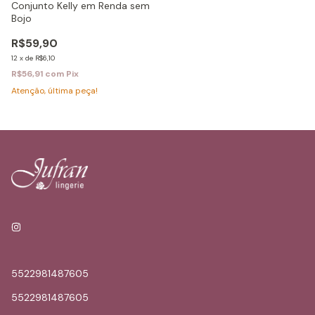
Conjunto Kelly em Renda sem
Bojo
R$59,90
12
x
de
R$6,10
R$56,91
com
Pix
Atenção, última peça!
5522981487605
5522981487605