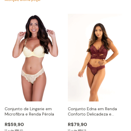
Conjunto de Lingerie em
Conjunto Edna em Renda
Microfibra e Renda Pérola
Conforto Delicadeza e
Sensualidade
R$59,90
R$79,90
12
x
de
R$6,10
12
x
de
R$8,13