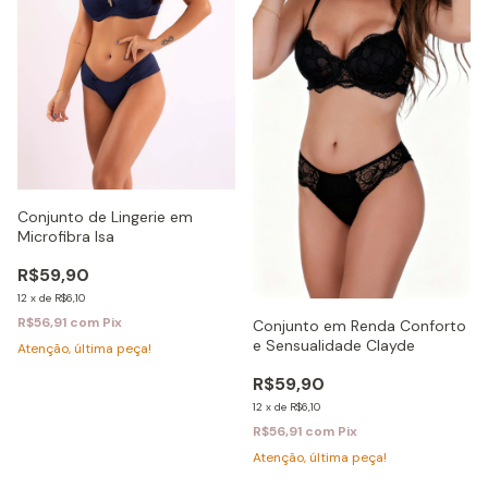
Conjunto de Lingerie em
Microfibra Isa
R$59,90
12
x
de
R$6,10
R$56,91
com
Pix
Conjunto em Renda Conforto
e Sensualidade Clayde
Atenção, última peça!
R$59,90
12
x
de
R$6,10
R$56,91
com
Pix
Atenção, última peça!