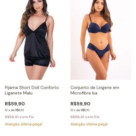
Pijama Short Doll Conforto
Conjunto de Lingerie em
Liganete Malu
Microfibra Isa
R$59,90
R$59,90
12
x
de
R$6,10
12
x
de
R$6,10
R$56,91
com
Pix
R$56,91
com
Pix
Atenção, última peça!
Atenção, última peça!