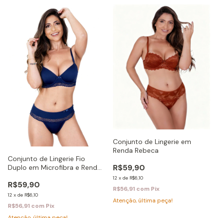
Conjunto de Lingerie em
Renda Rebeca
Conjunto de Lingerie Fio
R$59,90
Duplo em Microfibra e Renda
Mafalda
12
x
de
R$6,10
R$59,90
R$56,91
com
Pix
12
x
de
R$6,10
Atenção, última peça!
R$56,91
com
Pix
Atenção, última peça!