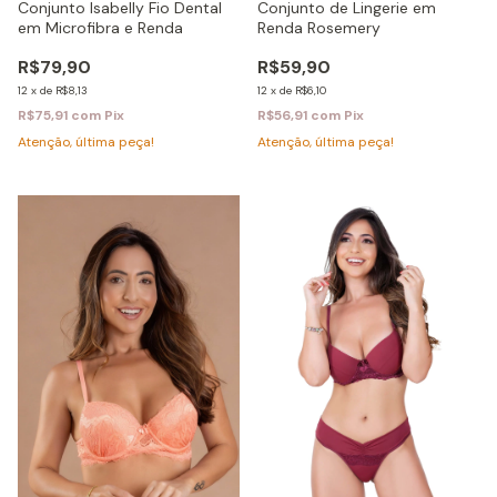
Conjunto Isabelly Fio Dental
Conjunto de Lingerie em
em Microfibra e Renda
Renda Rosemery
R$79,90
R$59,90
12
x
de
R$8,13
12
x
de
R$6,10
R$75,91
com
Pix
R$56,91
com
Pix
Atenção, última peça!
Atenção, última peça!