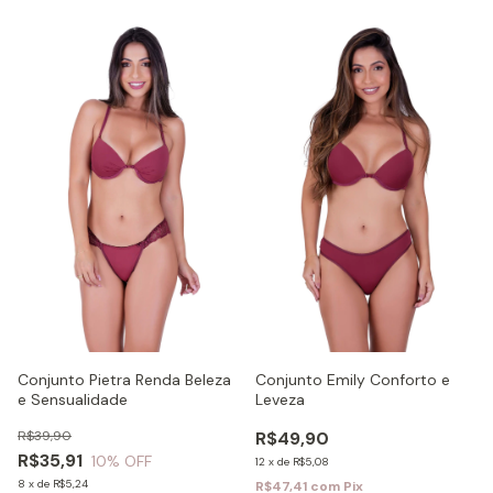
Conjunto Emily Conforto e
Conjunto Pietra Renda Beleza
Leveza
e Sensualidade
R$49,90
R$39,90
R$35,91
10
% OFF
12
x
de
R$5,08
8
x
de
R$5,24
R$47,41
com
Pix