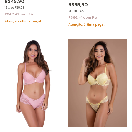
R$49,90
R$69,90
12
x
de
R$5,08
12
x
de
R$7,11
R$47,41
com
Pix
R$66,41
com
Pix
Atenção, última peça!
Atenção, última peça!